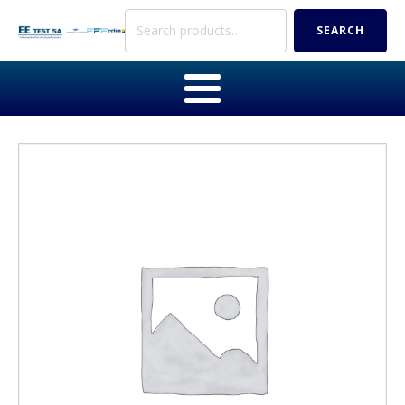
Search
SEARCH
for: