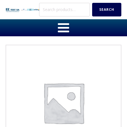
Search
SEARCH
for: