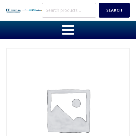
Search
SEARCH
for: