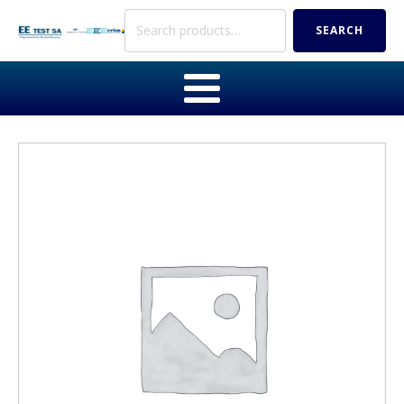
Search
SEARCH
for: