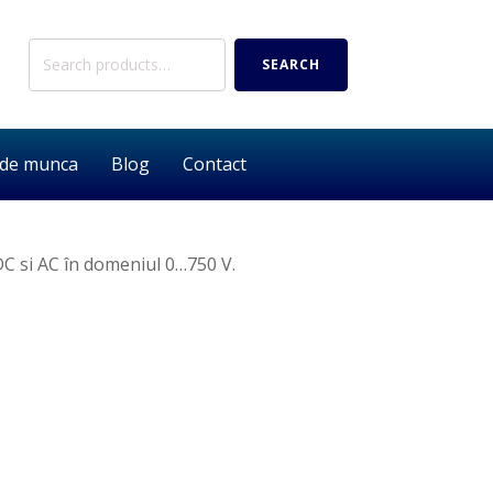
Search
SEARCH
for:
 de munca
Blog
Contact
C si AC în domeniul 0…750 V.