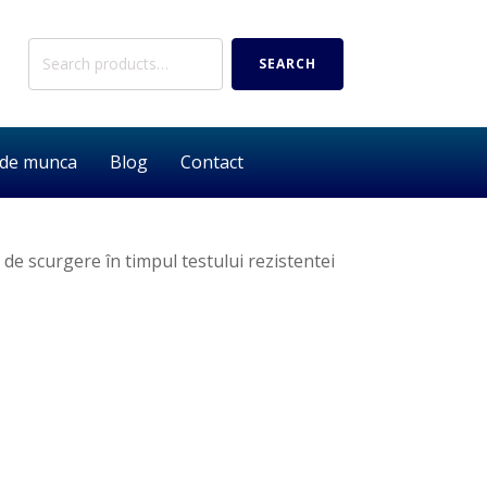
Search
SEARCH
for:
 de munca
Blog
Contact
de scurgere în timpul testului rezistentei