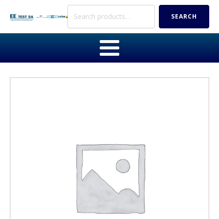
Search
SEARCH
for: