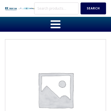
Search
SEARCH
for: