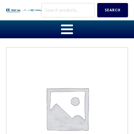
Search
SEARCH
for: