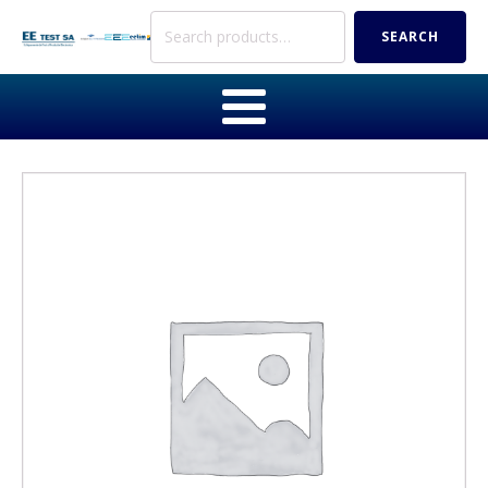
Search
SEARCH
for: