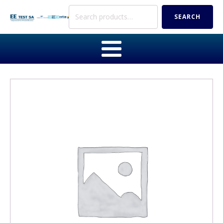
Search
SEARCH
for: