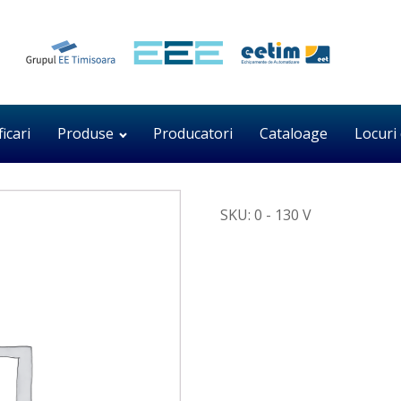
ficari
Produse
Producatori
Cataloage
Locuri
SKU:
0 - 130 V