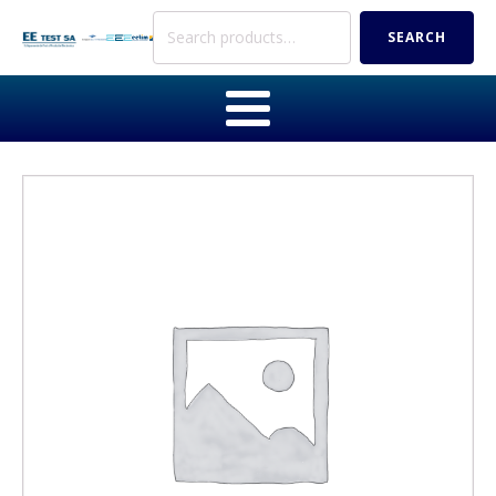
Search
SEARCH
for: