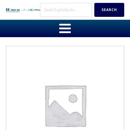
Search
SEARCH
for: