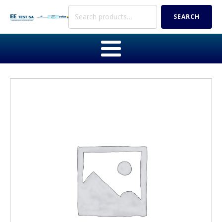
Search
SEARCH
for: