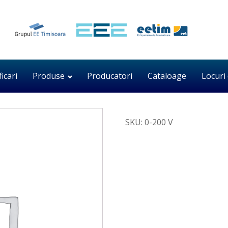
ficari
Produse
Producatori
Cataloage
Locuri
SKU:
0-200 V