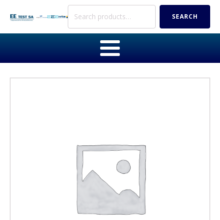
Search
SEARCH
for: