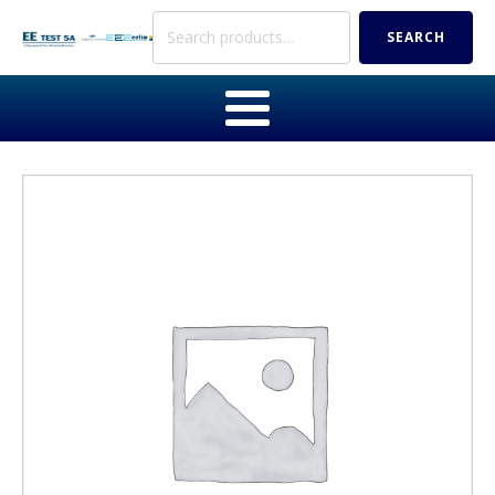
Search
SEARCH
for: