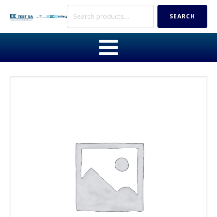
Search
SEARCH
for: