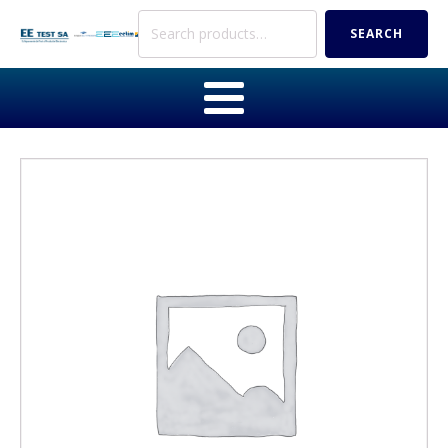
Search
SEARCH
for: