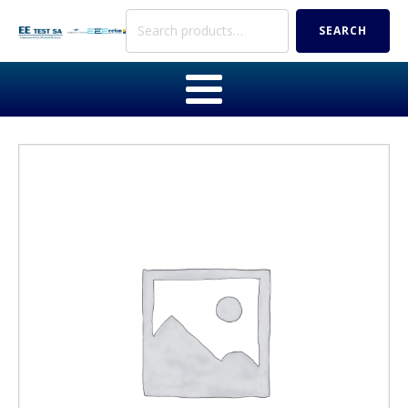
Search
SEARCH
for: