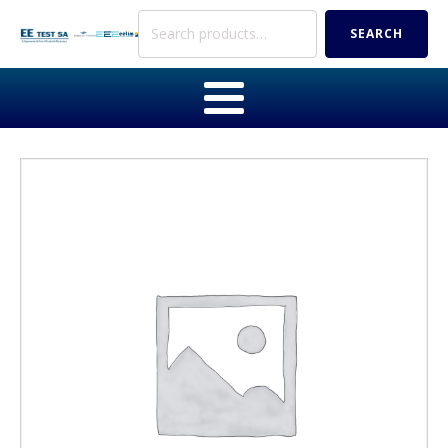
Search
SEARCH
for: