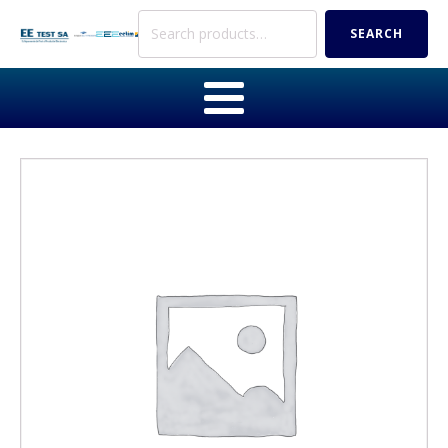
Search
SEARCH
for: