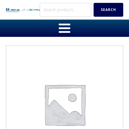
Search
SEARCH
for: