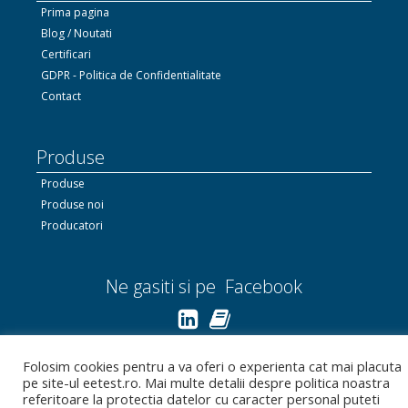
Prima pagina
Blog / Noutati
Certificari
GDPR - Politica de Confidentialitate
Contact
Produse
Produse
Produse noi
Producatori
Ne gasiti si pe Facebook
Linkedin.com
Folosim cookies pentru a va oferi o experienta cat mai placuta
pe site-ul eetest.ro. Mai multe detalii despre politica noastra
Bizoo.ro
referitoare la protectia datelor cu caracter personal puteti