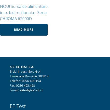
NOU! Sursa de alimentare
in cc bidirectionala - Seria
CHROMA 62000D
READ MORE
S.C. EE TEST S.A.
B-dul Industriilor, Nr.4
Timisoara, Romania 300714
Telefon: 0256-491.154
Fax: 0256-493.468
E-mail: eetest@eetest.ro
EE Test