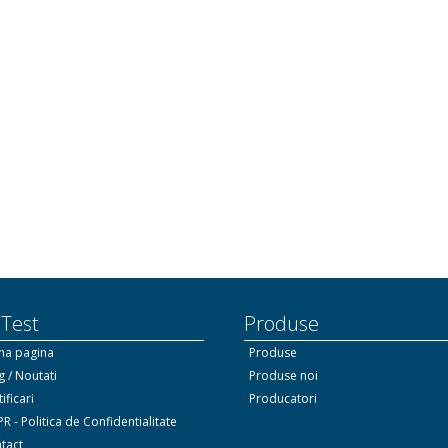
 Test
Produse
ma pagina
Produse
g / Noutati
Produse noi
ificari
Producatori
R - Politica de Confidentialitate
tact