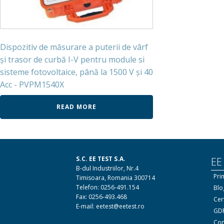
Dispozitiv de măsurare a puterii de vârf
și trasor de curbă I-V pentru module si
sisteme fotovoltaice, până la 1500 V și 40
Acc - PVPM1540X
READ MORE
S.C. EE TEST S.A.
EE
B-dul Industriilor, Nr.4
Pri
Timisoara, Romania 300714
Telefon: 0256-491.154
Blo
Fax: 0256-493.468
Cert
E-mail: eetest@eetest.ro
GDP
Con