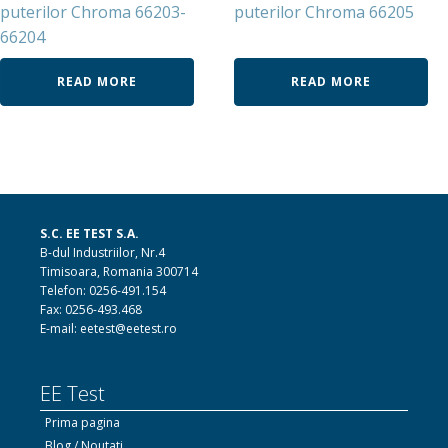
puterilor Chroma 66203-
puterilor Chroma 66205
66204
READ MORE
READ MORE
S.C. EE TEST S.A.
B-dul Industriilor, Nr.4
Timisoara, Romania 300714
Telefon: 0256-491.154
Fax: 0256-493.468
E-mail: eetest@eetest.ro
EE Test
Prima pagina
Blog / Noutati