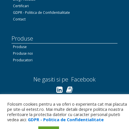
Certificari
GDPR - Politica de Confidentialitate
Contact
Produse
Produse
Produse noi
Producatori
Ne gasiti si pe Facebook
Linkedin.com
Folosim cookies pentru a va oferi o experienta cat mai placuta
pe site-ul eetest.ro. Mai multe detalii despre politica noastra
Bizoo.ro
referitoare la protectia datelor cu caracter personal puteti
vedea aici:
GDPR - Politica de Confidentialitate