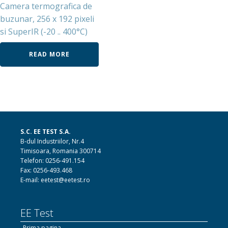
Camera termografica de
buzunar, 256 x 192 pixeli
si SuperIR (-20 .. 400°C)
READ MORE
S.C. EE TEST S.A.
B-dul Industriilor, Nr.4
Timisoara, Romania 300714
Telefon: 0256-491.154
Fax: 0256-493.468
E-mail: eetest@eetest.ro
EE Test
Prima pagina