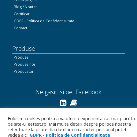
Blog / Noutati
Certificari
GDPR - Politica de Confidentialitate
Contact
Produse
Produse
Produse noi
Producatori
Ne gasiti si pe Facebook
Linkedin.com
Folosim cookies pentru a va oferi o experienta cat mai placuta
pe site-ul eetest.ro. Mai multe detalii despre politica noastra
Bizoo.ro
referitoare la protectia datelor cu caracter personal puteti
vedea aici:
GDPR - Politica de Confidentialitate