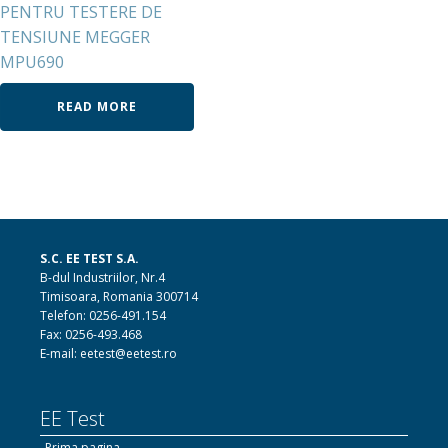
PENTRU TESTERE DE
TENSIUNE MEGGER
MPU690
READ MORE
S.C. EE TEST S.A.
B-dul Industriilor, Nr.4
Timisoara, Romania 300714
Telefon: 0256-491.154
Fax: 0256-493.468
E-mail: eetest@eetest.ro
EE Test
Prima pagina