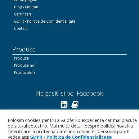
Blog / Noutati
Certificari
GDPR - Politica de Confidentialitate
Contact
Produse
Produse
Produse noi
Producatori
Ne gasiti si pe Facebook
Linkedin.com
Folosim cookies pentru a va oferi o experienta cat mai placuta
pe site-ul eetest.ro. Mai multe detalii despre politica noastra
Bizoo.ro
referitoare la protectia datelor cu caracter personal puteti
vedea aici:
GDPR - Politica de Confidentialitate