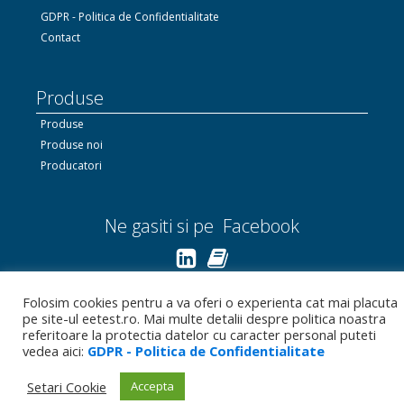
GDPR - Politica de Confidentialitate
Contact
Produse
Produse
Produse noi
Producatori
Ne gasiti si pe Facebook
Linkedin.com
Folosim cookies pentru a va oferi o experienta cat mai placuta
pe site-ul eetest.ro. Mai multe detalii despre politica noastra
Bizoo.ro
referitoare la protectia datelor cu caracter personal puteti
vedea aici:
GDPR - Politica de Confidentialitate
Setari Cookie
Accepta