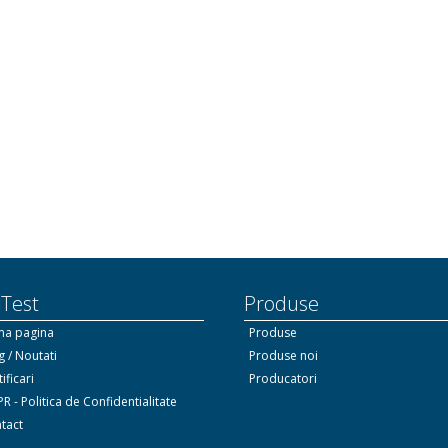
 Test
Produse
ma pagina
Produse
g / Noutati
Produse noi
ificari
Producatori
R - Politica de Confidentialitate
tact