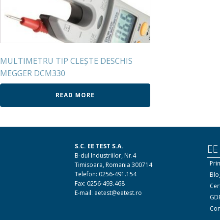
MULTIMETRU TIP CLEŞTE DESCHIS
MEGGER DCM330
READ MORE
S.C. EE TEST S.A.
EE
B-dul Industriilor, Nr.4
Pri
Timisoara, Romania 300714
Telefon: 0256-491.154
Blo
Fax: 0256-493.468
Cert
E-mail: eetest@eetest.ro
GDP
Con