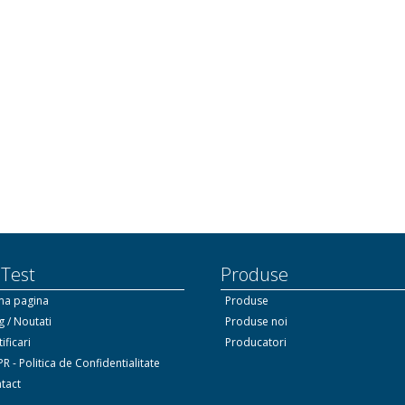
 Test
Produse
ma pagina
Produse
g / Noutati
Produse noi
ificari
Producatori
R - Politica de Confidentialitate
tact