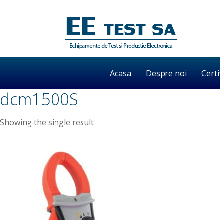
Acasa
Despre noi
Certi
dcm1500S
Showing the single result