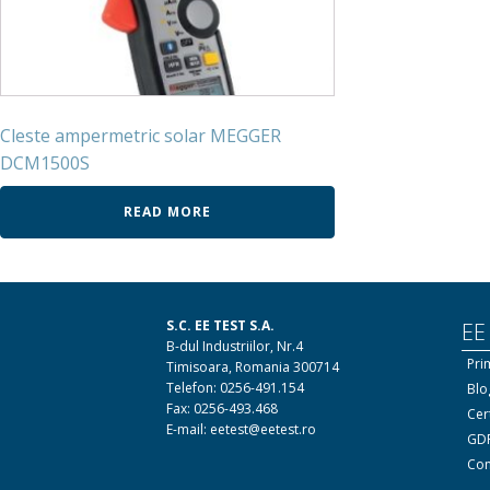
Cleste ampermetric solar MEGGER
DCM1500S
READ MORE
S.C. EE TEST S.A.
EE
B-dul Industriilor, Nr.4
Pri
Timisoara, Romania 300714
Telefon: 0256-491.154
Blo
Fax: 0256-493.468
Cert
E-mail: eetest@eetest.ro
GDP
Con