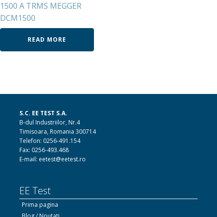
1500 A TRMS MEGGER
DCM1500
READ MORE
S.C. EE TEST S.A.
B-dul Industriilor, Nr.4
Timisoara, Romania 300714
Telefon: 0256-491.154
Fax: 0256-493.468
E-mail: eetest@eetest.ro
EE Test
Prima pagina
Blog / Noutati