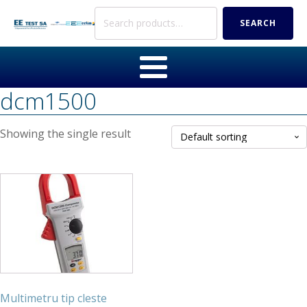
Search
SEARCH
for:
dcm1500
Showing the single result
Multimetru tip cleste