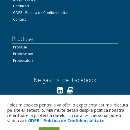
Certificari
GDPR - Politica de Confidentialitate
Contact
Produse
Produse
Produse noi
Producatori
Ne gasiti si pe Facebook
Linkedin.com
Folosim cookies pentru a va oferi o experienta cat mai placuta
pe site-ul eetest.ro. Mai multe detalii despre politica noastra
Bizoo.ro
referitoare la protectia datelor cu caracter personal puteti
vedea aici:
GDPR - Politica de Confidentialitate