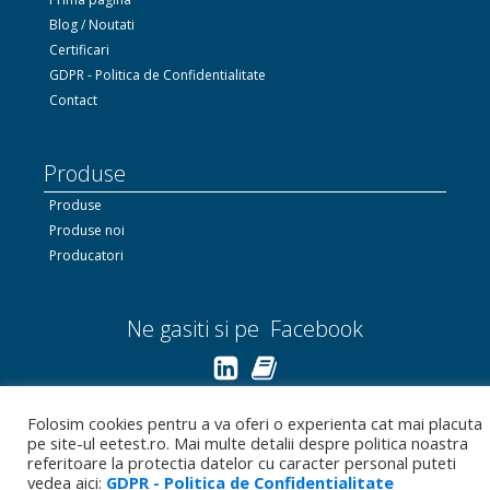
Blog / Noutati
Certificari
GDPR - Politica de Confidentialitate
Contact
Produse
Produse
Produse noi
Producatori
Ne gasiti si pe Facebook
Linkedin.com
Folosim cookies pentru a va oferi o experienta cat mai placuta
pe site-ul eetest.ro. Mai multe detalii despre politica noastra
Bizoo.ro
referitoare la protectia datelor cu caracter personal puteti
vedea aici:
GDPR - Politica de Confidentialitate