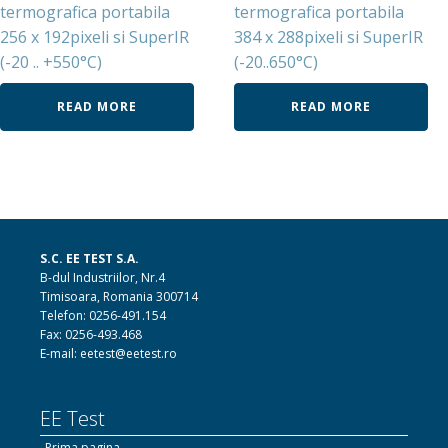
termografica portabila
termografica portabila
256 x 192pixeli si SuperIR
384 x 288pixeli si SuperIR
(-20 .. +550°C)
(-20..650°C)
READ MORE
READ MORE
S.C. EE TEST S.A.
B-dul Industriilor, Nr.4
Timisoara, Romania 300714
Telefon: 0256-491.154
Fax: 0256-493.468
E-mail: eetest@eetest.ro
EE Test
Prima pagina