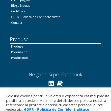
Blog / Noutati
Certificari
GDPR - Politica de Confidentialitate
Contact
Produse
Produse
Produse noi
Producatori
Ne gasiti si pe Facebook
Linkedin.com
Folosim cookies pentru a va oferi o experienta cat mai placuta
pe site-ul eetest.ro. Mai multe detalii despre politica noastra
Bizoo.ro
referitoare la protectia datelor cu caracter personal puteti
vedea aici:
GDPR - Politica de Confidentialitate