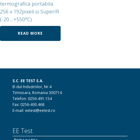
termografica portabila
256 x 192pixeli si SuperIR
(-20 .. +550°C)
READ MORE
S.C. EE TEST S.A.
B-dul Industriilor, Nr.4
Timisoara, Romania 300714
Telefon: 0256-491.154
Fax: 0256-493.468
E-mail: eetest@eetest.ro
EE Test
Prima pagina