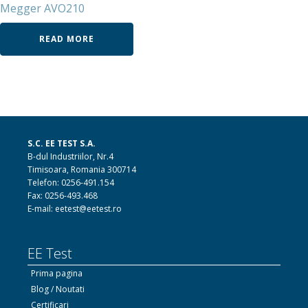
Megger AVO210
READ MORE
S.C. EE TEST S.A.
B-dul Industriilor, Nr.4
Timisoara, Romania 300714
Telefon: 0256-491.154
Fax: 0256-493.468
E-mail: eetest@eetest.ro
EE Test
Prima pagina
Blog / Noutati
Certificari