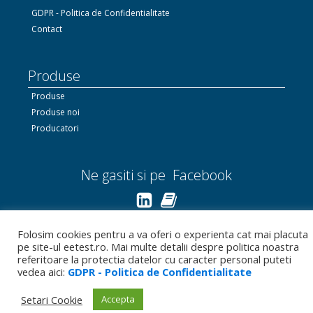
GDPR - Politica de Confidentialitate
Contact
Produse
Produse
Produse noi
Producatori
Ne gasiti si pe Facebook
Linkedin.com
Folosim cookies pentru a va oferi o experienta cat mai placuta
pe site-ul eetest.ro. Mai multe detalii despre politica noastra
Bizoo.ro
referitoare la protectia datelor cu caracter personal puteti
vedea aici:
GDPR - Politica de Confidentialitate
Setari Cookie
Accepta