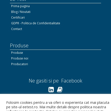
Prima pagina
Blog / Noutati
Certificari
GDPR - Politica de Confidentialitate
Contact
Produse
Produse
Produse noi
Producatori
Ne gasiti si pe Facebook
Linkedin.com
Folosim cookies pentru a va oferi o experienta cat mai placuta
pe site-ul eetest.ro. Mai multe detalii despre politica noastra
Bizoo.ro