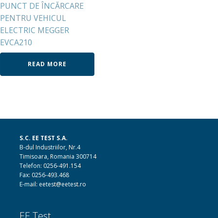
PUNCT DE ÎNCĂRCARE
PENTRU VEHICUL
ELECTRIC MEGGER
EVCA210
READ MORE
S.C. EE TEST S.A.
B-dul Industriilor, Nr.4
Timisoara, Romania 300714
Telefon: 0256-491.154
Fax: 0256-493.468
E-mail: eetest@eetest.ro
EE Test