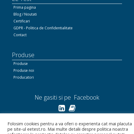
Prima pagina
Blog / Noutati
Certificari
GDPR - Politica de Confidentialitate
Contact
Produse
Produse
Produse noi
Producatori
Ne gasiti si pe Facebook
Linkedin.com
Folosim cookies pentru a va oferi o experienta cat mai placuta
pe site-ul eetest.ro. Mai multe detalii despre politica noastra
Bizoo.ro