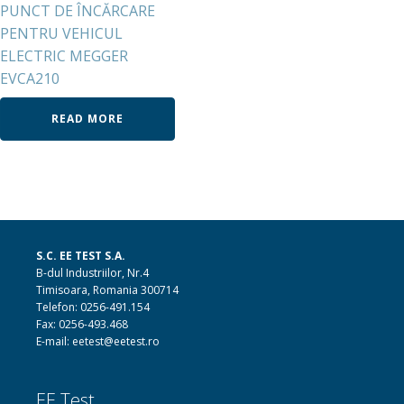
PUNCT DE ÎNCĂRCARE
PENTRU VEHICUL
ELECTRIC MEGGER
EVCA210
READ MORE
S.C. EE TEST S.A.
B-dul Industriilor, Nr.4
Timisoara, Romania 300714
Telefon: 0256-491.154
Fax: 0256-493.468
E-mail: eetest@eetest.ro
EE Test