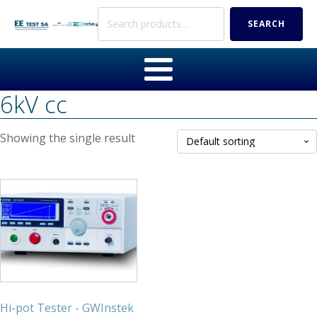
Search
SEARCH
for:
6kV cc
Showing the single result
Hi-pot Tester - GWInstek