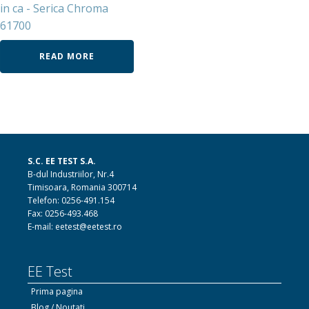
in ca - Serica Chroma
61700
READ MORE
S.C. EE TEST S.A.
B-dul Industriilor, Nr.4
Timisoara, Romania 300714
Telefon: 0256-491.154
Fax: 0256-493.468
E-mail: eetest@eetest.ro
EE Test
Prima pagina
Blog / Noutati