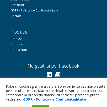
Certificari
GDPR - Politica de Confidentialitate
Contact
Produse
Produse
Produse noi
Producatori
Ne gasiti si pe Facebook
Linkedin.com
Folosim cookies pentru a va oferi o experienta cat mai placuta
pe site-ul eetest.ro. Mai multe detalii despre politica noastra
Bizoo.ro
referitoare la protectia datelor cu caracter personal puteti
vedea aici:
GDPR - Politica de Confidentialitate