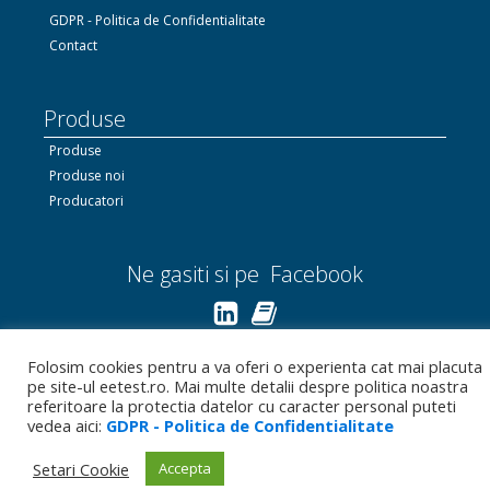
GDPR - Politica de Confidentialitate
Contact
Produse
Produse
Produse noi
Producatori
Ne gasiti si pe Facebook
Linkedin.com
Folosim cookies pentru a va oferi o experienta cat mai placuta
pe site-ul eetest.ro. Mai multe detalii despre politica noastra
Bizoo.ro
referitoare la protectia datelor cu caracter personal puteti
vedea aici:
GDPR - Politica de Confidentialitate
Setari Cookie
Accepta