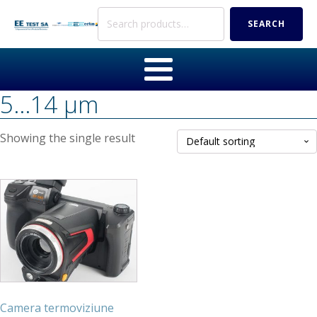
Search
SEARCH
for:
5...14 µm
Showing the single result
Camera termoviziune