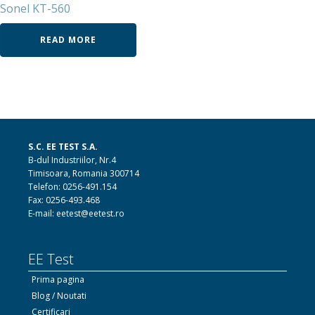
Sonel KT-560
READ MORE
S.C. EE TEST S.A.
B-dul Industriilor, Nr.4
Timisoara, Romania 300714
Telefon: 0256-491.154
Fax: 0256-493.468
E-mail: eetest@eetest.ro
EE Test
Prima pagina
Blog / Noutati
Certificari