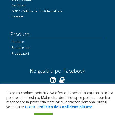
Certificari
GDPR - Politica de Confidentialitate
Contact
Produse
Produse
Produse noi
Producatori
Ne gasiti si pe Facebook
Linkedin.com
Folosim cookies pentru a va oferi o experienta cat mai placuta
pe site-ul eetest.ro. Mai multe detalii despre politica noastra
Bizoo.ro
referitoare la protectia datelor cu caracter personal puteti
vedea aici:
GDPR - Politica de Confidentialitate