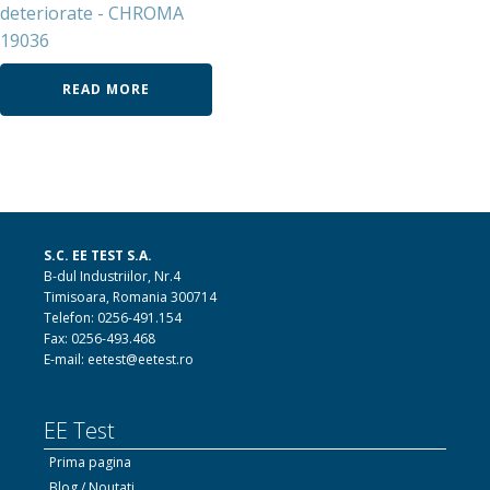
deteriorate - CHROMA
19036
READ MORE
S.C. EE TEST S.A.
B-dul Industriilor, Nr.4
Timisoara, Romania 300714
Telefon: 0256-491.154
Fax: 0256-493.468
E-mail: eetest@eetest.ro
EE Test
Prima pagina
Blog / Noutati