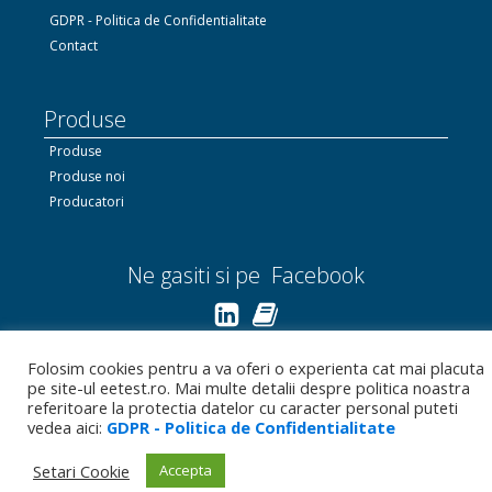
GDPR - Politica de Confidentialitate
Contact
Produse
Produse
Produse noi
Producatori
Ne gasiti si pe Facebook
Linkedin.com
Folosim cookies pentru a va oferi o experienta cat mai placuta
pe site-ul eetest.ro. Mai multe detalii despre politica noastra
Bizoo.ro
referitoare la protectia datelor cu caracter personal puteti
vedea aici:
GDPR - Politica de Confidentialitate
Setari Cookie
Accepta